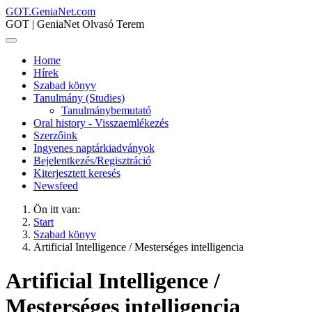
GOT.GeniaNet.com
GOT | GeniaNet Olvasó Terem
Home
Hírek
Szabad könyv
Tanulmány (Studies)
Tanulmánybemutató
Oral history - Visszaemlékezés
Szerzőink
Ingyenes naptárkiadványok
Bejelentkezés/Regisztráció
Kiterjesztett keresés
Newsfeed
Ön itt van:
Start
Szabad könyv
Artificial Intelligence / Mesterséges intelligencia
Artificial Intelligence /
Mesterséges intelligencia