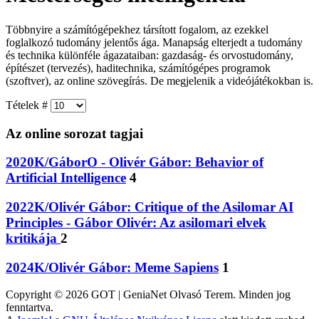
Többnyire a számítógépekhez társított fogalom, az ezekkel
foglalkozó tudomány jelentős ága. Manapság elterjedt a tudomány
és technika különféle ágazataiban: gazdaság- és orvostudomány,
építészet (tervezés), haditechnika, számítógépes programok
(szoftver), az online szövegírás. De megjelenik a videójátékokban is.
Tételek #
Az online sorozat tagjai
2020K/GáborO - Olivér Gábor: Behavior of
Artificial Intelligence
4
2022K/Olivér Gábor: Critique of the Asilomar AI
Principles - Gábor Olivér: Az asilomari elvek
kritikája
2
2024K/Olivér Gábor: Meme Sapiens
1
Copyright © 2026 GOT | GeniaNet Olvasó Terem. Minden jog
fenntartva.