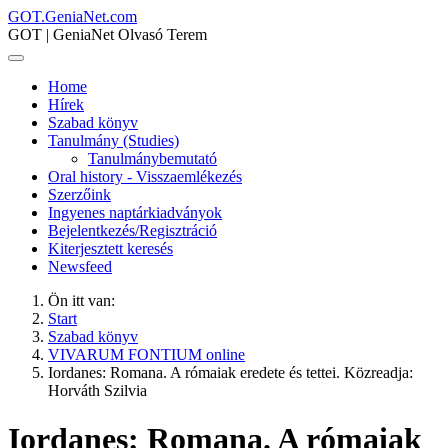
GOT.GeniaNet.com
GOT | GeniaNet Olvasó Terem
Home
Hírek
Szabad könyv
Tanulmány (Studies)
Tanulmánybemutató
Oral history - Visszaemlékezés
Szerzőink
Ingyenes naptárkiadványok
Bejelentkezés/Regisztráció
Kiterjesztett keresés
Newsfeed
Ön itt van:
Start
Szabad könyv
VIVARUM FONTIUM online
Iordanes: Romana. A rómaiak eredete és tettei. Közreadja:
Horváth Szilvia
Iordanes: Romana. A rómaiak