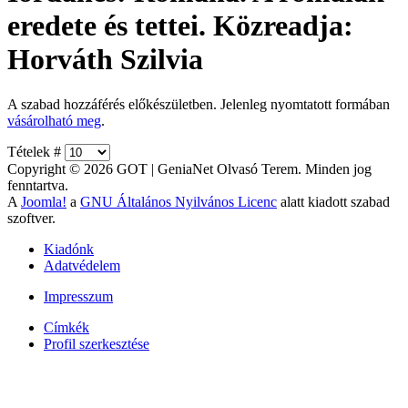
eredete és tettei. Közreadja:
Horváth Szilvia
A szabad hozzáférés előkészületben. Jelenleg nyomtatott formában
vásárolható meg
.
Tételek #
Copyright © 2026 GOT | GeniaNet Olvasó Terem. Minden jog
fenntartva.
A
Joomla!
a
GNU Általános Nyilvános Licenc
alatt kiadott szabad
szoftver.
Kiadónk
Adatvédelem
Impresszum
Címkék
Profil szerkesztése