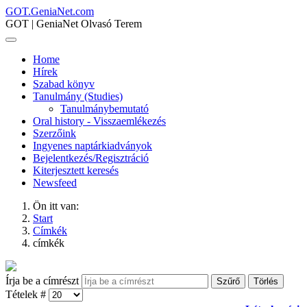
GOT.GeniaNet.com
GOT | GeniaNet Olvasó Terem
Home
Hírek
Szabad könyv
Tanulmány (Studies)
Tanulmánybemutató
Oral history - Visszaemlékezés
Szerzőink
Ingyenes naptárkiadványok
Bejelentkezés/Regisztráció
Kiterjesztett keresés
Newsfeed
Ön itt van:
Start
Címkék
címkék
Írja be a címrészt
Szűrő
Törlés
Tételek #