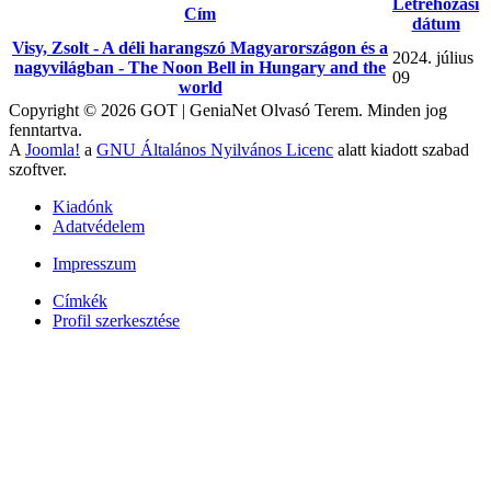
Létrehozási
Cím
dátum
Visy, Zsolt - A déli harangszó Magyarországon és a
2024. július
nagyvilágban - The Noon Bell in Hungary and the
09
world
Copyright © 2026 GOT | GeniaNet Olvasó Terem. Minden jog
fenntartva.
A
Joomla!
a
GNU Általános Nyilvános Licenc
alatt kiadott szabad
szoftver.
Kiadónk
Adatvédelem
Impresszum
Címkék
Profil szerkesztése