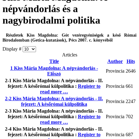
népvándorlás és a
nagybirodalmi politika
Részletek
Kiss Magdolna: Gót vezéregyéniségek a késő Római
Birodalomban (Getica-kutatások), Pécs 2007.
c. könyvéből
Display #
Articles
Title
Author
Hits
1 Kiss Mária Magdolna: A népvándorlás -
Provincia
2646
Előszó
2-1 Kiss Mária Magdolna: A népvándorlás - II.
fejezet: A későrómai külpolitika :
Register to
Provincia
661
read more …
2-2 Kiss Mária Magdolna: A népvándorlás - II.
Provincia
2247
fejezet: A későrómai külpolitika
2-3 Kiss Mária Magdolna: A népvándorlás - II.
fejezet: A későrómai külpolitika :
Register to
Provincia
702
read more …
2-4 Kiss Mária Magdolna: A népvándorlás - II.
fejezet: A későrómai külpolitika :
Register to
Provincia
687