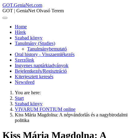
GOT.GeniaNet.com
GOT | GeniaNet Olvasó Terem
Home
Hírek
Szabad könyv
Tanulmány (Studies)
Tanulmánybemutató
Oral history - Visszaemlékezés
Szerzőink
Ingyenes naptárkiadványok
Bejelentkezés/Regisztráció
Kiterjesztett keresés
Newsfeed
You are here:
Start
Szabad könyv
VIVARUM FONTIUM online
Kiss Mária Magdolna: A népvándorlás és a nagybirodalmi
politika
Kiss Mária Magdolna: A