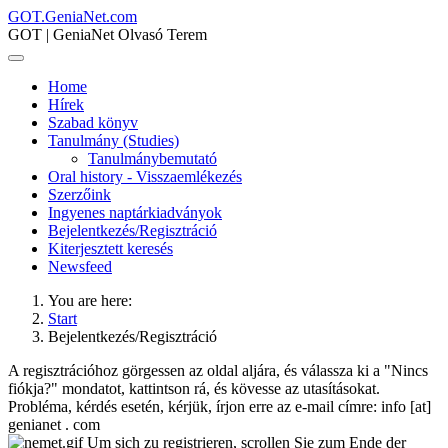
GOT.GeniaNet.com
GOT | GeniaNet Olvasó Terem
Home
Hírek
Szabad könyv
Tanulmány (Studies)
Tanulmánybemutató
Oral history - Visszaemlékezés
Szerzőink
Ingyenes naptárkiadványok
Bejelentkezés/Regisztráció
Kiterjesztett keresés
Newsfeed
You are here:
Start
Bejelentkezés/Regisztráció
A regisztrációhoz görgessen az oldal aljára, és válassza ki a "Nincs
fiókja?" mondatot, kattintson rá, és kövesse az utasításokat.
Probléma, kérdés esetén, kérjük, írjon erre az e-mail címre: info [at]
genianet . com
Um sich zu registrieren, scrollen Sie zum Ende der