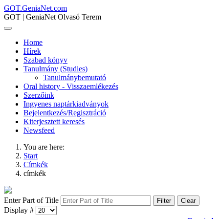
GOT.GeniaNet.com
GOT | GeniaNet Olvasó Terem
Home
Hírek
Szabad könyv
Tanulmány (Studies)
Tanulmánybemutató
Oral history - Visszaemlékezés
Szerzőink
Ingyenes naptárkiadványok
Bejelentkezés/Regisztráció
Kiterjesztett keresés
Newsfeed
You are here:
Start
Címkék
címkék
Enter Part of Title
Filter
Clear
Display #