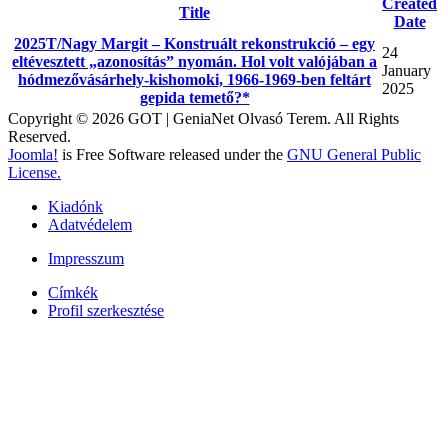
Created
Title
Date
2025T/Nagy Margit – Konstruált rekonstrukció – egy
24
eltévesztett „azonosítás” nyomán. Hol volt valójában a
January
hódmezővásárhely-kishomoki, 1966-1969-ben feltárt
2025
gepida temető?*
Copyright © 2026 GOT | GeniaNet Olvasó Terem. All Rights
Reserved.
Joomla!
is Free Software released under the
GNU General Public
License.
Kiadónk
Adatvédelem
Impresszum
Címkék
Profil szerkesztése