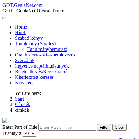
GOT.GeniaNet.com
GOT | GeniaNet Olvasó Terem
Home
Hírek
Szabad könyv
Tanulmány (Studies)
Tanulmánybemutató
Oral history - Visszaemlékezés
Szerzőink
Ingyenes naptárkiadványok
Bejelentkezés/Regisztráció
Kiterjesztett keresés
Newsfeed
You are here:
Start
Címkék
címkék
Enter Part of Title
Filter
Clear
Display #