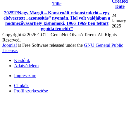
Created
Title
Date
2025T/Nagy Margit – Konstruált rekonstrukció – egy
24
eltévesztett „azonosítás” nyomán. Hol volt valójában a
January
hódmezővásárhely-kishomoki, 1966-1969-ben feltárt
2025
gepida temető?*
Copyright © 2026 GOT | GeniaNet Olvasó Terem. All Rights
Reserved.
Joomla!
is Free Software released under the
GNU General Public
License.
Kiadónk
Adatvédelem
Impresszum
Címkék
Profil szerkesztése