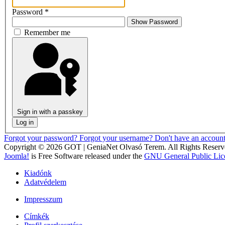
Password
*
Show Password
Remember me
Sign in with a passkey
Log in
Forgot your password?
Forgot your username?
Don't have an accoun
Copyright © 2026 GOT | GeniaNet Olvasó Terem. All Rights Reserv
Joomla!
is Free Software released under the
GNU General Public Lic
Kiadónk
Adatvédelem
Impresszum
Címkék