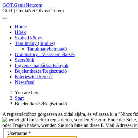
GOT.GeniaNet.com
GOT | GeniaNet Olvasó Terem
Home
Hírek
Szabad könyv
Tanulmány (Studies)
Tanulmánybemutató
Oral history - Visszaemlékezés
Szerzőink
Ingyenes naptárkiadványok
Bejelentkezés/Regisztráció
Kiterjesztett keresés
Newsfeed
You are here:
Start
Bejelentkezés/Regisztráció
A regisztrációhoz görgessen az oldal aljára, és válassza ki a "Nincs fió
Um sich zu registrieren, scrollen Sie zum Ende der Seit
oder Fragen haben, wenden Sie sich bitte an diese E-Mail-Adresse: inf
Username
*