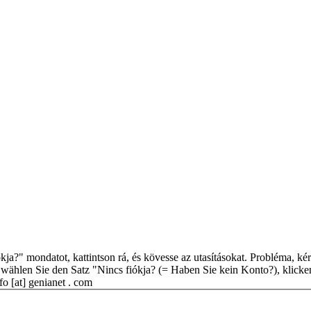
kja?" mondatot, kattintson rá, és kövesse az utasításokat. Probléma, kérd
e, wählen Sie den Satz "Nincs fiókja? (= Haben Sie kein Konto?), kli
o [at] genianet . com